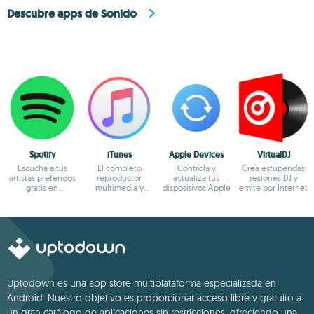
Descubre apps de Sonido
Spotify
iTunes
Apple Devices
VirtualDJ
Escucha a tus
El completo
Controla y
Crea estupendas
artistas preferidos
reproductor
actualiza tus
sesiones DJ y
gratis en
multimedia y
dispositivos Apple
emite por Internet
streaming
bazar online de
Apple
Uptodown es una app store multiplataforma especializada en
Android. Nuestro objetivo es proporcionar acceso libre y gratuito a
un gran catálogo de aplicaciones sin restricciones, ofreciendo una