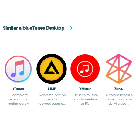
Similar a blueTunes Desktop
iTunes
AIMP
YMusic
Zune
El completo
Excelente opción
Escucha música
La competencia a
reproductor
para la
cómodamente en
iTunes por parte
multimedia y
reproducción de
tu PC
de Microsoft
bazar online de
archivos de audio
Apple