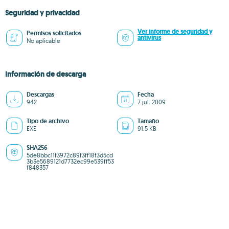
Seguridad y privacidad
Ver informe de seguridad y
Permisos solicitados
antivirus
No aplicable
Información de descarga
Descargas
Fecha
942
7 jul. 2009
Tipo de archivo
Tamaño
EXE
91.5 KB
SHA256
5de8bbc11f3972c89f3ff18f3d5cd
3b3e5689121d7732ec99e539ff53
f848357