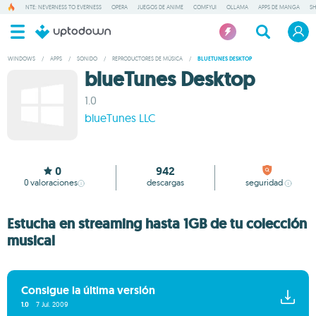
NTE: NEVERNESS TO EVERNESS
OPERA
JUEGOS DE ANIME
COMFYUI
OLLAMA
APPS DE MANGA
S
WINDOWS
/
APPS
/
SONIDO
/
REPRODUCTORES DE MÚSICA
/
BLUETUNES DESKTOP
blueTunes Desktop
1.0
blueTunes LLC
0
942
0
valoraciones
descargas
seguridad
Estucha en streaming hasta 1GB de tu colección
musical
Consigue la última versión
1.0
7 Jul. 2009